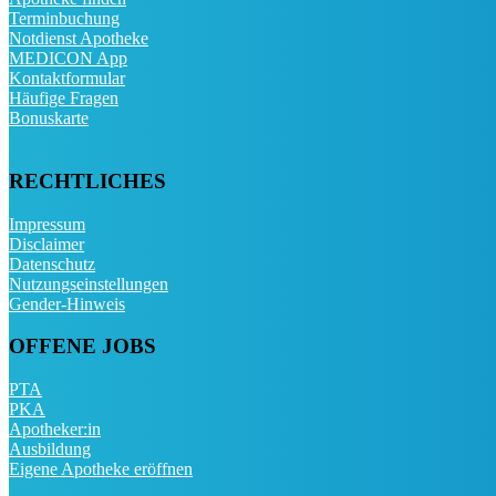
Terminbuchung
Notdienst Apotheke
MEDICON App
Kontaktformular
Häufige Fragen
Bonuskarte
RECHTLICHES
Impressum
Disclaimer
Datenschutz
Nutzungseinstellungen
Gender-Hinweis
OFFENE JOBS
PTA
PKA
Apotheker:in
Ausbildung
Eigene Apotheke eröffnen