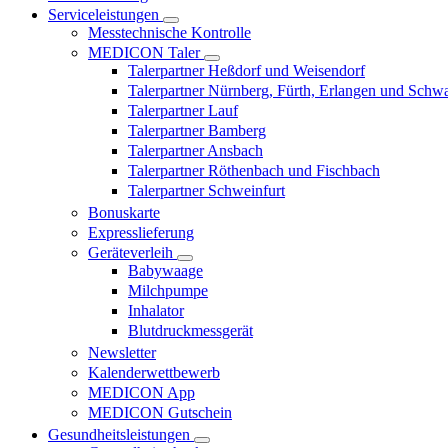
Serviceleistungen
Messtechnische Kontrolle
MEDICON Taler
Talerpartner Heßdorf und Weisendorf
Talerpartner Nürnberg, Fürth, Erlangen und Schw
Talerpartner Lauf
Talerpartner Bamberg
Talerpartner Ansbach
Talerpartner Röthenbach und Fischbach
Talerpartner Schweinfurt
Bonuskarte
Expresslieferung
Geräteverleih
Babywaage
Milchpumpe
Inhalator
Blutdruckmessgerät
Newsletter
Kalenderwettbewerb
MEDICON App
MEDICON Gutschein
Gesundheitsleistungen