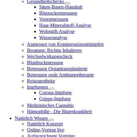
Gesundheitschecks
Säure-Basen-Haushalt
Blutzuckermessung
Venenmessung
Haar-Mineralstoff-Analyse
Wohngift-Analyse
Wasseranalyse
Anmessen von Kompressionsstrümpfen
Beratung: Richtig Inhalieren
Wechselwirkungscheck
Blutdruckmessung
Betreuung Organtransplantierte
Betreuung orale Antitumortherapie
Reiseapotheke
Impfungen
Corona-Impfung
Grippe-Impfung
Medizinisches Cannabis
Hämophilie - Die Bluterkrankheit
Natürlich Wissen
Natürlich Konzept
Online-Vortrag live
Aufgezeichnete Vorträge