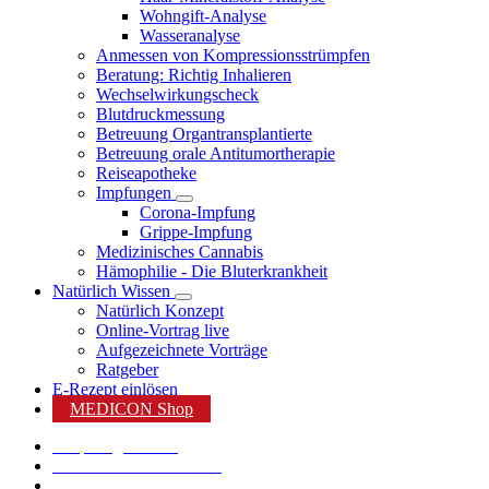
Wohngift-Analyse
Wasseranalyse
Anmessen von Kompressionsstrümpfen
Beratung: Richtig Inhalieren
Wechselwirkungscheck
Blutdruckmessung
Betreuung Organtransplantierte
Betreuung orale Antitumortherapie
Reiseapotheke
Impfungen
Corona-Impfung
Grippe-Impfung
Medizinisches Cannabis
Hämophilie - Die Bluterkrankheit
Natürlich Wissen
Natürlich Konzept
Online-Vortrag live
Aufgezeichnete Vorträge
Ratgeber
E-Rezept einlösen
MEDICON Shop
Shop Angebote %
Karriere bei MEDICON
MEDICON App