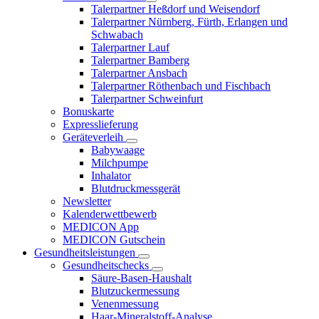
Talerpartner Heßdorf und Weisendorf
Talerpartner Nürnberg, Fürth, Erlangen und
Schwabach
Talerpartner Lauf
Talerpartner Bamberg
Talerpartner Ansbach
Talerpartner Röthenbach und Fischbach
Talerpartner Schweinfurt
Bonuskarte
Expresslieferung
Geräteverleih
Babywaage
Milchpumpe
Inhalator
Blutdruckmessgerät
Newsletter
Kalenderwettbewerb
MEDICON App
MEDICON Gutschein
Gesundheitsleistungen
Gesundheitschecks
Säure-Basen-Haushalt
Blutzuckermessung
Venenmessung
Haar-Mineralstoff-Analyse