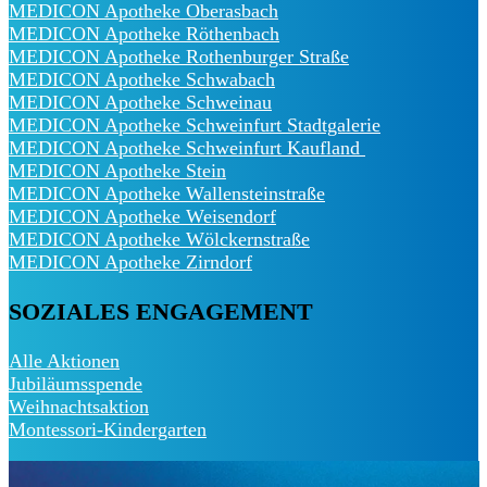
MEDICON Apotheke Oberasbach
MEDICON Apotheke Röthenbach
MEDICON Apotheke Rothenburger Straße
MEDICON Apotheke Schwabach
MEDICON Apotheke Schweinau
MEDICON Apotheke Schweinfurt Stadtgalerie
MEDICON Apotheke Schweinfurt Kaufland
MEDICON Apotheke Stein
MEDICON Apotheke Wallensteinstraße
MEDICON Apotheke Weisendorf
MEDICON Apotheke Wölckernstraße
MEDICON Apotheke Zirndorf
SOZIALES ENGAGEMENT
Alle Aktionen
Jubiläumsspende
Weihnachtsaktion
Montessori-Kindergarten