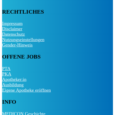
RECHTLICHES
Impressum
Disclaimer
Datenschutz
Nutzungseinstellungen
Gender-Hinweis
OFFENE JOBS
PTA
PKA
Apotheker:in
Ausbildung
Eigene Apotheke eröffnen
INFO
MEDICON Geschichte