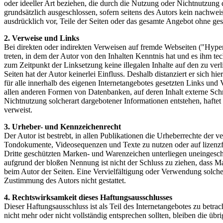
oder ideeller Art beziehen, die durch die Nutzung oder Nichtnutzung
grundsätzlich ausgeschlossen, sofern seitens des Autors kein nachweis
ausdrücklich vor, Teile der Seiten oder das gesamte Angebot ohne ges
2. Verweise und Links
Bei direkten oder indirekten Verweisen auf fremde Webseiten ("Hyperl
treten, in dem der Autor von den Inhalten Kenntnis hat und es ihm te
zum Zeitpunkt der Linksetzung keine illegalen Inhalte auf den zu ver
Seiten hat der Autor keinerlei Einfluss. Deshalb distanziert er sich hi
für alle innerhalb des eigenen Internetangebotes gesetzten Links und
allen anderen Formen von Datenbanken, auf deren Inhalt externe Schre
Nichtnutzung solcherart dargebotener Informationen entstehen, haftet a
verweist.
3. Urheber- und Kennzeichenrecht
Der Autor ist bestrebt, in allen Publikationen die Urheberrechte der
Tondokumente, Videosequenzen und Texte zu nutzen oder auf lizenzf
Dritte geschützten Marken- und Warenzeichen unterliegen uneingesch
aufgrund der bloßen Nennung ist nicht der Schluss zu ziehen, dass Mar
beim Autor der Seiten. Eine Vervielfältigung oder Verwendung solch
Zustimmung des Autors nicht gestattet.
4. Rechtswirksamkeit dieses Haftungsausschlusses
Dieser Haftungsausschluss ist als Teil des Internetangebotes zu betra
nicht mehr oder nicht vollständig entsprechen sollten, bleiben die üb