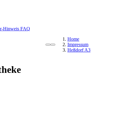
r-Hinweis
FAQ
Home
Impressum
Heßdorf A3
theke