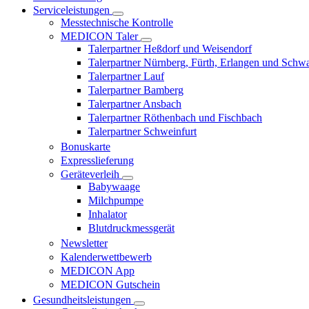
Serviceleistungen
Messtechnische Kontrolle
MEDICON Taler
Talerpartner Heßdorf und Weisendorf
Talerpartner Nürnberg, Fürth, Erlangen und Schw
Talerpartner Lauf
Talerpartner Bamberg
Talerpartner Ansbach
Talerpartner Röthenbach und Fischbach
Talerpartner Schweinfurt
Bonuskarte
Expresslieferung
Geräteverleih
Babywaage
Milchpumpe
Inhalator
Blutdruckmessgerät
Newsletter
Kalenderwettbewerb
MEDICON App
MEDICON Gutschein
Gesundheitsleistungen