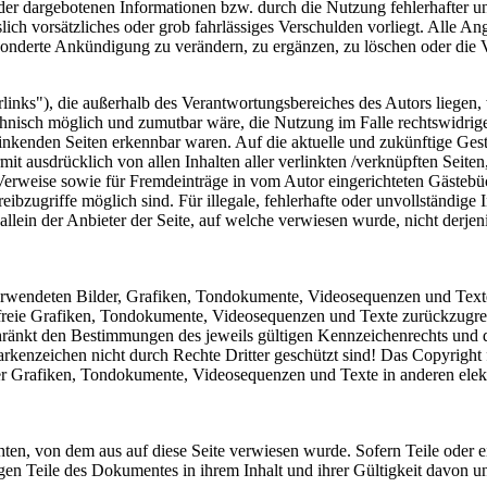
 der dargebotenen Informationen bzw. durch die Nutzung fehlerhafter u
lich vorsätzliches oder grob fahrlässiges Verschulden vorliegt. Alle An
onderte Ankündigung zu verändern, zu ergänzen, zu löschen oder die Ve
inks"), die außerhalb des Verantwortungsbereiches des Autors liegen, 
chnisch möglich und zumutbar wäre, die Nutzung im Falle rechtswidriger
linkenden Seiten erkennbar waren. Auf die aktuelle und zukünftige Gesta
ermit ausdrücklich von allen Inhalten aller verlinkten /verknüpften Seit
 Verweise sowie für Fremdeinträge in vom Autor eingerichteten Gästebü
ibzugriffe möglich sind. Für illegale, fehlerhafte oder unvollständige
llein der Anbieter der Seite, auf welche verwiesen wurde, nicht derjeni
 verwendeten Bilder, Grafiken, Tondokumente, Videosequenzen und Texte 
reie Grafiken, Tondokumente, Videosequenzen und Texte zurückzugreife
ränkt den Bestimmungen des jeweils gültigen Kennzeichenrechts und de
kenzeichen nicht durch Rechte Dritter geschützt sind! Das Copyright für
er Grafiken, Tondokumente, Videosequenzen und Texte in anderen elekt
chten, von dem aus auf diese Seite verwiesen wurde. Sofern Teile oder 
rigen Teile des Dokumentes in ihrem Inhalt und ihrer Gültigkeit davon u