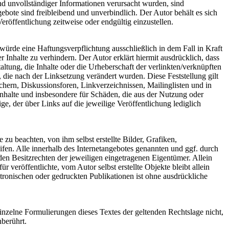
nd unvollständiger Informationen verursacht wurden, sind
gebote sind freibleibend und unverbindlich. Der Autor behält es sich
röffentlichung zeitweise oder endgültig einzustellen.
würde eine Haftungsverpflichtung ausschließlich in dem Fall in Kraft
 Inhalte zu verhindern. Der Autor erklärt hiermit ausdrücklich, dass
ltung, die Inhalte oder die Urheberschaft der verlinkten/verknüpften
en, die nach der Linksetzung verändert wurden. Diese Feststellung gilt
chern, Diskussionsforen, Linkverzeichnissen, Mailinglisten und in
 Inhalte und insbesondere für Schäden, die aus der Nutzung oder
ge, der über Links auf die jeweilige Veröffentlichung lediglich
zu beachten, von ihm selbst erstellte Bilder, Grafiken,
n. Alle innerhalb des Internetangebotes genannten und ggf. durch
n Besitzrechten der jeweiligen eingetragenen Eigentümer. Allein
 veröffentlichte, vom Autor selbst erstellte Objekte bleibt allein
ronischen oder gedruckten Publikationen ist ohne ausdrückliche
einzelne Formulierungen dieses Textes der geltenden Rechtslage nicht,
nberührt.