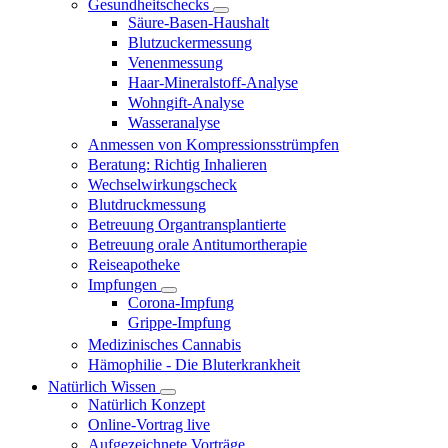
Gesundheitschecks
Säure-Basen-Haushalt
Blutzuckermessung
Venenmessung
Haar-Mineralstoff-Analyse
Wohngift-Analyse
Wasseranalyse
Anmessen von Kompressionsstrümpfen
Beratung: Richtig Inhalieren
Wechselwirkungscheck
Blutdruckmessung
Betreuung Organtransplantierte
Betreuung orale Antitumortherapie
Reiseapotheke
Impfungen
Corona-Impfung
Grippe-Impfung
Medizinisches Cannabis
Hämophilie - Die Bluterkrankheit
Natürlich Wissen
Natürlich Konzept
Online-Vortrag live
Aufgezeichnete Vorträge