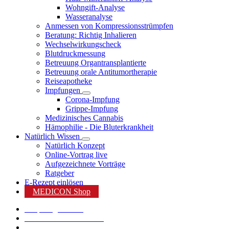
Wohngift-Analyse
Wasseranalyse
Anmessen von Kompressionsstrümpfen
Beratung: Richtig Inhalieren
Wechselwirkungscheck
Blutdruckmessung
Betreuung Organtransplantierte
Betreuung orale Antitumortherapie
Reiseapotheke
Impfungen
Corona-Impfung
Grippe-Impfung
Medizinisches Cannabis
Hämophilie - Die Bluterkrankheit
Natürlich Wissen
Natürlich Konzept
Online-Vortrag live
Aufgezeichnete Vorträge
Ratgeber
E-Rezept einlösen
MEDICON Shop
Shop Angebote %
Karriere bei MEDICON
MEDICON App