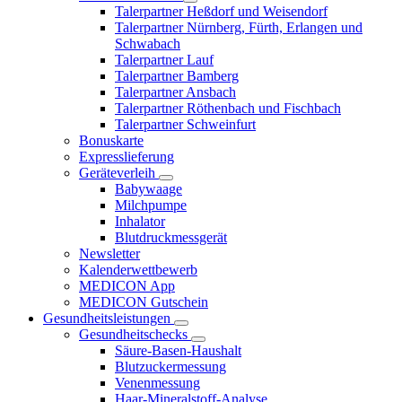
Talerpartner Heßdorf und Weisendorf
Talerpartner Nürnberg, Fürth, Erlangen und
Schwabach
Talerpartner Lauf
Talerpartner Bamberg
Talerpartner Ansbach
Talerpartner Röthenbach und Fischbach
Talerpartner Schweinfurt
Bonuskarte
Expresslieferung
Geräteverleih
Babywaage
Milchpumpe
Inhalator
Blutdruckmessgerät
Newsletter
Kalenderwettbewerb
MEDICON App
MEDICON Gutschein
Gesundheitsleistungen
Gesundheitschecks
Säure-Basen-Haushalt
Blutzuckermessung
Venenmessung
Haar-Mineralstoff-Analyse