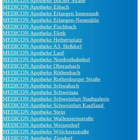
MEDICON Apotheke Bucher Straße
MEDICON Apotheke Eibach
MEDICON Apotheke Erlangen Innenstadt
MEDICON Apotheke Erlangen-Neumühle
MEDICON Apotheke Fischbach
MEDICON Apotheke Fürth
MEDICON Apotheke Hefnersplatz
MEDICON Apotheke A3, Heßdorf
MEDICON Apotheke Lauf
MEDICON Apotheke Nordostbahnhof
MEDICON Apotheke Oberasbach
MEDICON Apotheke Röthenbach
MEDICON Apotheke Rothenburger Straße
MEDICON Apotheke Schwabach
MEDICON Apotheke Schweinau
MEDICON Apotheke Schweinfurt Stadtgalerie
MEDICON Apotheke Schweinfurt Kaufland
MEDICON Apotheke Stein
MEDICON Apotheke Wallensteinstraße
MEDICON Apotheke Weisendorf
MEDICON Apotheke Wölckernstraße
MEDICON Apotheke Zirndorf