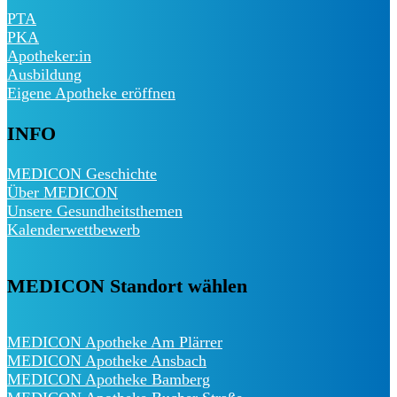
PTA
PKA
Apotheker:in
Ausbildung
Eigene Apotheke eröffnen
INFO
MEDICON Geschichte
Über MEDICON
Unsere Gesundheitsthemen
Kalenderwettbewerb
MEDICON Standort wählen
MEDICON Apotheke Am Plärrer
MEDICON Apotheke Ansbach
MEDICON Apotheke Bamberg