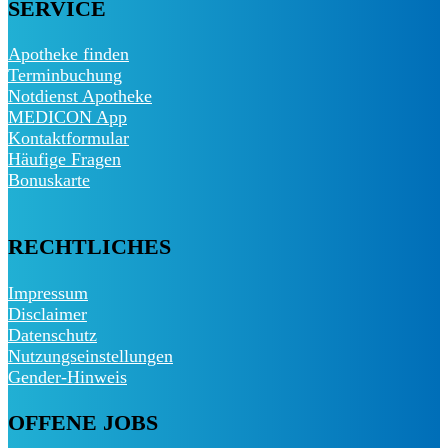
SERVICE
Apotheke finden
Terminbuchung
Notdienst Apotheke
MEDICON App
Kontaktformular
Häufige Fragen
Bonuskarte
RECHTLICHES
Impressum
Disclaimer
Datenschutz
Nutzungseinstellungen
Gender-Hinweis
OFFENE JOBS