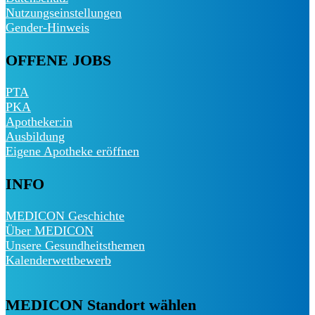
Nutzungseinstellungen
Gender-Hinweis
OFFENE JOBS
PTA
PKA
Apotheker:in
Ausbildung
Eigene Apotheke eröffnen
INFO
MEDICON Geschichte
Über MEDICON
Unsere Gesundheitsthemen
Kalenderwettbewerb
MEDICON Standort wählen