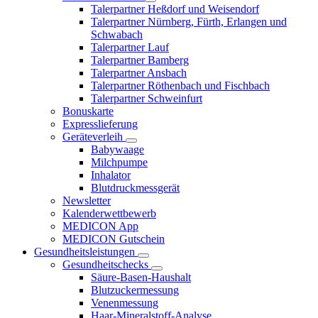
Talerpartner Heßdorf und Weisendorf
Talerpartner Nürnberg, Fürth, Erlangen und
Schwabach
Talerpartner Lauf
Talerpartner Bamberg
Talerpartner Ansbach
Talerpartner Röthenbach und Fischbach
Talerpartner Schweinfurt
Bonuskarte
Expresslieferung
Geräteverleih
Babywaage
Milchpumpe
Inhalator
Blutdruckmessgerät
Newsletter
Kalenderwettbewerb
MEDICON App
MEDICON Gutschein
Gesundheitsleistungen
Gesundheitschecks
Säure-Basen-Haushalt
Blutzuckermessung
Venenmessung
Haar-Mineralstoff-Analyse