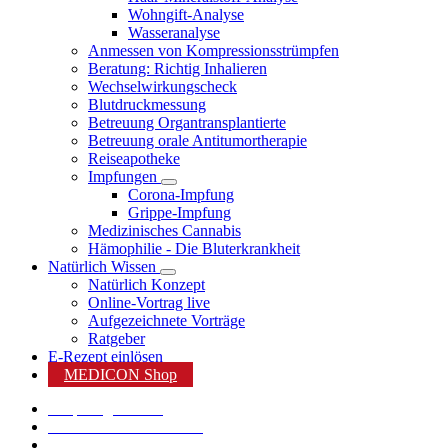
Wohngift-Analyse
Wasseranalyse
Anmessen von Kompressionsstrümpfen
Beratung: Richtig Inhalieren
Wechselwirkungscheck
Blutdruckmessung
Betreuung Organtransplantierte
Betreuung orale Antitumortherapie
Reiseapotheke
Impfungen
Corona-Impfung
Grippe-Impfung
Medizinisches Cannabis
Hämophilie - Die Bluterkrankheit
Natürlich Wissen
Natürlich Konzept
Online-Vortrag live
Aufgezeichnete Vorträge
Ratgeber
E-Rezept einlösen
MEDICON Shop
Shop Angebote %
Karriere bei MEDICON
MEDICON App