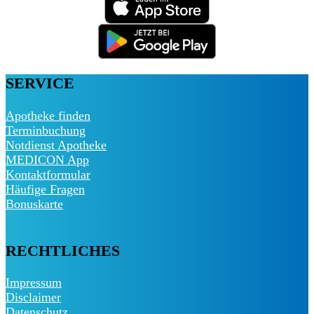
SERVICE
Apotheke finden
Terminbuchung
Notdienst Apotheke
MEDICON App
Kontaktformular
Häufige Fragen
Bonuskarte
RECHTLICHES
Impressum
Disclaimer
Datenschutz