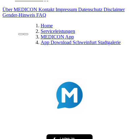
Über MEDICON
Kontakt
Impressum
Datenschutz
Disclaimer
Gender-Hinweis
FAQ
Home
Serviceleistungen
MEDICON App
App Download Schweinfurt Stadtgalerie
MEDICON App
Ihre Apotheke. Ihre Rezepte. Ihre Vorteile – alles in einer
App
Rezepte per Gesundheitskarte einlösen, Medikamente
vorbestellen und vieles mehr.