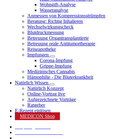
Wohngift-Analyse
Wasseranalyse
Anmessen von Kompressionsstrümpfen
Beratung: Richtig Inhalieren
Wechselwirkungscheck
Blutdruckmessung
Betreuung Organtransplantierte
Betreuung orale Antitumortherapie
Reiseapotheke
Impfungen
Corona-Impfung
Grippe-Impfung
Medizinisches Cannabis
Hämophilie - Die Bluterkrankheit
Natürlich Wissen
Natürlich Konzept
Online-Vortrag live
Aufgezeichnete Vorträge
Ratgeber
E-Rezept einlösen
MEDICON Shop
Shop Angebote %
Karriere bei MEDICON
MEDICON App