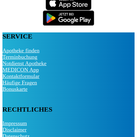
SERVICE
Apotheke finden
Terminbuchung
Notdienst Apotheke
MEDICON App
Kontaktformular
Häufige Fragen
Bonuskarte
RECHTLICHES
Impressum
Disclaimer
Datenschutz