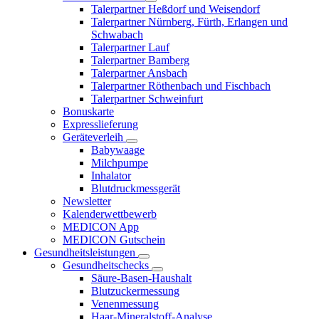
Talerpartner Heßdorf und Weisendorf
Talerpartner Nürnberg, Fürth, Erlangen und
Schwabach
Talerpartner Lauf
Talerpartner Bamberg
Talerpartner Ansbach
Talerpartner Röthenbach und Fischbach
Talerpartner Schweinfurt
Bonuskarte
Expresslieferung
Geräteverleih
Babywaage
Milchpumpe
Inhalator
Blutdruckmessgerät
Newsletter
Kalenderwettbewerb
MEDICON App
MEDICON Gutschein
Gesundheitsleistungen
Gesundheitschecks
Säure-Basen-Haushalt
Blutzuckermessung
Venenmessung
Haar-Mineralstoff-Analyse