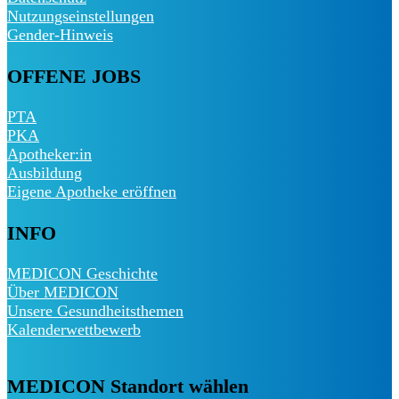
Nutzungseinstellungen
Gender-Hinweis
OFFENE JOBS
PTA
PKA
Apotheker:in
Ausbildung
Eigene Apotheke eröffnen
INFO
MEDICON Geschichte
Über MEDICON
Unsere Gesundheitsthemen
Kalenderwettbewerb
MEDICON Standort wählen