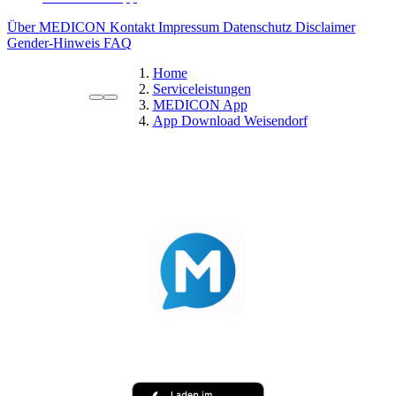
Über MEDICON
Kontakt
Impressum
Datenschutz
Disclaimer
Gender-Hinweis
FAQ
Home
Serviceleistungen
MEDICON App
App Download Weisendorf
MEDICON App
Ihre Apotheke. Ihre Rezepte. Ihre Vorteile – alles in einer
App
Rezepte per Gesundheitskarte einlösen, Medikamente
vorbestellen und vieles mehr.