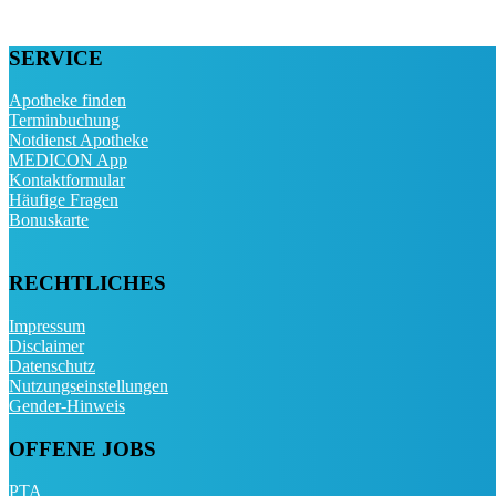
SERVICE
Apotheke finden
Terminbuchung
Notdienst Apotheke
MEDICON App
Kontaktformular
Häufige Fragen
Bonuskarte
RECHTLICHES
Impressum
Disclaimer
Datenschutz
Nutzungseinstellungen
Gender-Hinweis
OFFENE JOBS
PTA