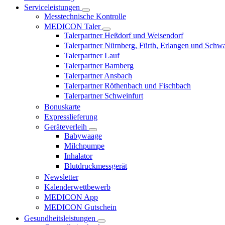
Serviceleistungen
Messtechnische Kontrolle
MEDICON Taler
Talerpartner Heßdorf und Weisendorf
Talerpartner Nürnberg, Fürth, Erlangen und Schw
Talerpartner Lauf
Talerpartner Bamberg
Talerpartner Ansbach
Talerpartner Röthenbach und Fischbach
Talerpartner Schweinfurt
Bonuskarte
Expresslieferung
Geräteverleih
Babywaage
Milchpumpe
Inhalator
Blutdruckmessgerät
Newsletter
Kalenderwettbewerb
MEDICON App
MEDICON Gutschein
Gesundheitsleistungen