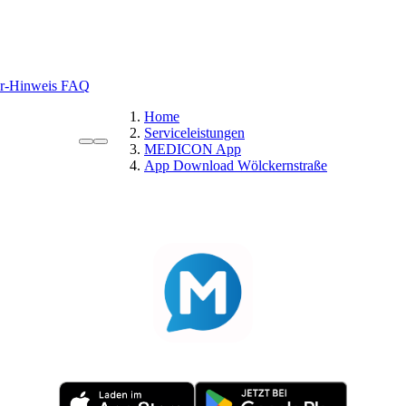
r-Hinweis
FAQ
Home
Serviceleistungen
MEDICON App
App Download Wölckernstraße
MEDICON App
Ihre Apotheke. Ihre Rezepte. Ihre Vorteile – alles in einer App
te per Gesundheitskarte einlösen, Medikamente vorbestellen und vieles