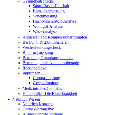
Gesundheitschecks
Säure-Basen-Haushalt
Blutzuckermessung
Venenmessung
Haar-Mineralstoff-Analyse
Wohngift-Analyse
Wasseranalyse
Anmessen von Kompressionsstrümpfen
Beratung: Richtig Inhalieren
Wechselwirkungscheck
Blutdruckmessung
Betreuung Organtransplantierte
Betreuung orale Antitumortherapie
Reiseapotheke
Impfungen
Corona-Impfung
Grippe-Impfung
Medizinisches Cannabis
Hämophilie - Die Bluterkrankheit
Natürlich Wissen
Natürlich Konzept
Online-Vortrag live
Aufgezeichnete Vorträge