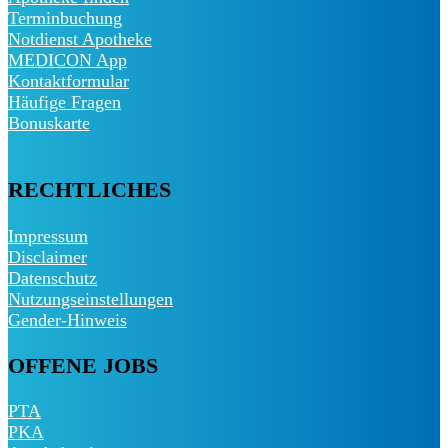
Terminbuchung
Notdienst Apotheke
MEDICON App
Kontaktformular
Häufige Fragen
Bonuskarte
RECHTLICHES
Impressum
Disclaimer
Datenschutz
Nutzungseinstellungen
Gender-Hinweis
OFFENE JOBS
PTA
PKA