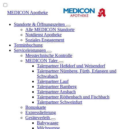
MEDICON Apotheke
Standorte & Öffnungszeiten
Alle MEDICON Standorte
Notdienst Apotheke
Soziales Engagement
Terminbuchung
Serviceleistungen
Messtechnische Kontrolle
MEDICON Taler
Talerpartner Heßdorf und Weisendorf
Talerpartner Nürnberg, Fürth, Erlangen und
Schwabach
Talerpartner Lauf
Talerpartner Bamberg
Talerpartner Ansbach
Talerpartner Röthenbach und Fischbach
Talerpartner Schweinfurt
Bonuskarte
Expresslieferung
Geräteverleih
Babywaage
Milchpumpe