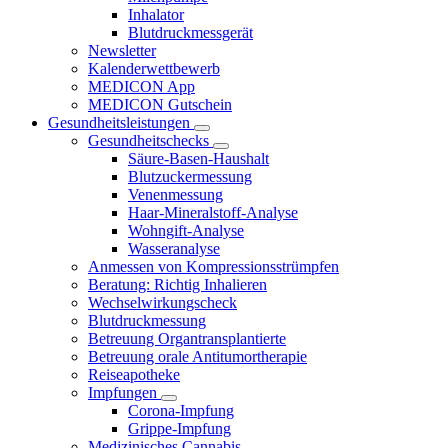
Inhalator
Blutdruckmessgerät
Newsletter
Kalenderwettbewerb
MEDICON App
MEDICON Gutschein
Gesundheitsleistungen
Gesundheitschecks
Säure-Basen-Haushalt
Blutzuckermessung
Venenmessung
Haar-Mineralstoff-Analyse
Wohngift-Analyse
Wasseranalyse
Anmessen von Kompressionsstrümpfen
Beratung: Richtig Inhalieren
Wechselwirkungscheck
Blutdruckmessung
Betreuung Organtransplantierte
Betreuung orale Antitumortherapie
Reiseapotheke
Impfungen
Corona-Impfung
Grippe-Impfung
Medizinisches Cannabis