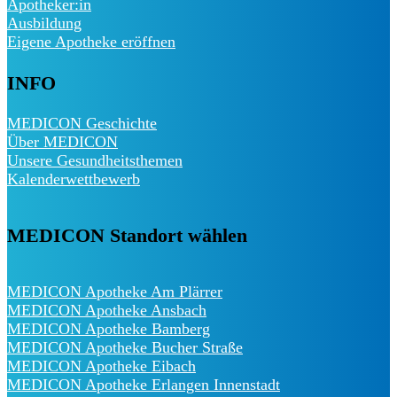
Apotheker:in
Ausbildung
Eigene Apotheke eröffnen
INFO
MEDICON Geschichte
Über MEDICON
Unsere Gesundheitsthemen
Kalenderwettbewerb
MEDICON Standort wählen
MEDICON Apotheke Am Plärrer
MEDICON Apotheke Ansbach
MEDICON Apotheke Bamberg
MEDICON Apotheke Bucher Straße
MEDICON Apotheke Eibach
MEDICON Apotheke Erlangen Innenstadt