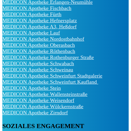
MEDICON Apotheke Erlangen-Neumühle
MEDICON Apotheke Fischbach
MEDICON Apotheke Fürth
MEDICON Apotheke Hefnersplatz
MEDICON Apotheke A3, Heßdorf
MEDICON Apotheke Lauf
MEDICON Apotheke Nordostbahnhof
MEDICON Apotheke Oberasbach
MEDICON Apotheke Röthenbach
MEDICON Apotheke Rothenburger Straße
MEDICON Apotheke Schwabach
MEDICON Apotheke Schweinau
MEDICON Apotheke Schweinfurt Stadtgalerie
MEDICON Apotheke Schweinfurt Kaufland
MEDICON Apotheke Stein
MEDICON Apotheke Wallensteinstraße
MEDICON Apotheke Weisendorf
MEDICON Apotheke Wölckernstraße
MEDICON Apotheke Zirndorf
SOZIALES ENGAGEMENT