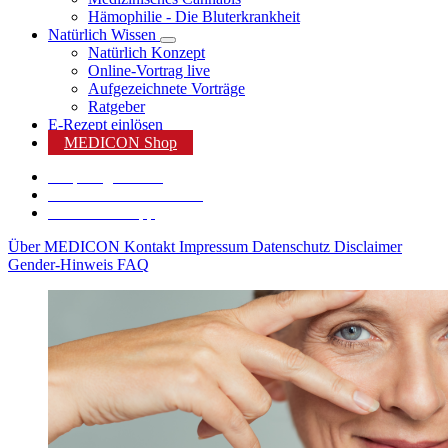
Hämophilie - Die Bluterkrankheit
Natürlich Wissen
Natürlich Konzept
Online-Vortrag live
Aufgezeichnete Vorträge
Ratgeber
E-Rezept einlösen
MEDICON Shop
Shop Angebote %
Karriere bei MEDICON
MEDICON App
Über MEDICON
Kontakt
Impressum
Datenschutz
Disclaimer
Gender-Hinweis
FAQ