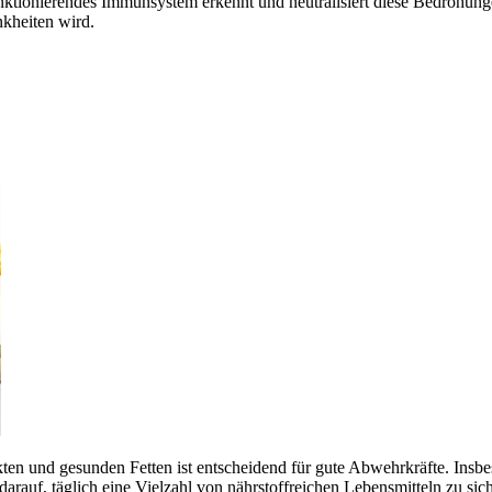
nktionierendes Immunsystem erkennt und neutralisiert diese Bedrohun
nkheiten wird.
en und gesunden Fetten ist entscheidend für gute Abwehrkräfte. Insbe
arauf, täglich eine Vielzahl von nährstoffreichen Lebensmitteln zu si