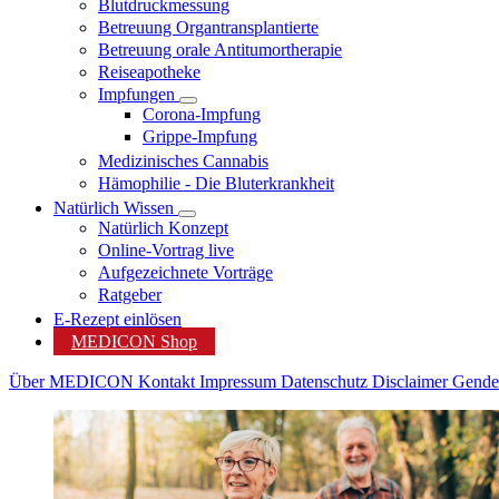
Blutdruckmessung
Betreuung Organtransplantierte
Betreuung orale Antitumortherapie
Reiseapotheke
Impfungen
Corona-Impfung
Grippe-Impfung
Medizinisches Cannabis
Hämophilie - Die Bluterkrankheit
Natürlich Wissen
Natürlich Konzept
Online-Vortrag live
Aufgezeichnete Vorträge
Ratgeber
E-Rezept einlösen
MEDICON Shop
Über MEDICON
Kontakt
Impressum
Datenschutz
Disclaimer
Gende