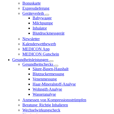
Bonuskarte
Expresslieferung
Geräteverleih
Babywaage
Milchpumpe
Inhalator
Blutdruckmessgerät
Newsletter
Kalenderwettbewerb
MEDICON App
MEDICON Gutschein
Gesundheitsleistungen
Gesundheitschecks
Säure-Basen-Haushalt
Blutzuckermessung
Venenmessung
Haar-Mineralstoff-Analyse
Wohngift-Analyse
Wasseranalyse
Anmessen von Kompressionsstrümpfen
Beratung: Richtig Inhalieren
Wechselwirkungscheck