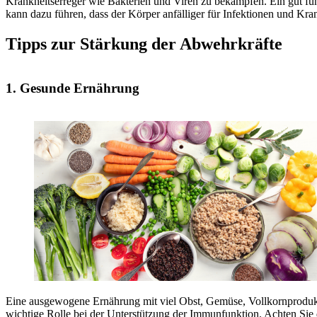
Krankheitserreger wie Bakterien und Viren zu bekämpfen. Ein gut fu
kann dazu führen, dass der Körper anfälliger für Infektionen und Kra
Tipps zur Stärkung der Abwehrkräfte
1. Gesunde Ernährung
Eine ausgewogene Ernährung mit viel Obst, Gemüse, Vollkornprodukt
wichtige Rolle bei der Unterstützung der Immunfunktion. Achten Sie d