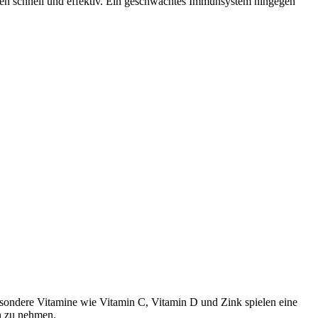
gen schnell und effektiv. Ein geschwächtes Immunsystem hingegen
sondere Vitamine wie Vitamin C, Vitamin D und Zink spielen eine
ch zu nehmen.