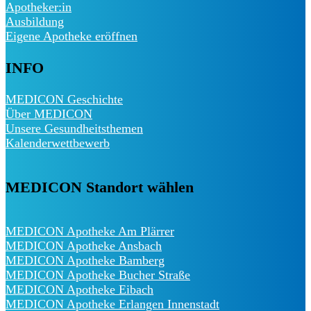
Apotheker:in
Ausbildung
Eigene Apotheke eröffnen
INFO
MEDICON Geschichte
Über MEDICON
Unsere Gesundheitsthemen
Kalenderwettbewerb
MEDICON Standort wählen
MEDICON Apotheke Am Plärrer
MEDICON Apotheke Ansbach
MEDICON Apotheke Bamberg
MEDICON Apotheke Bucher Straße
MEDICON Apotheke Eibach
MEDICON Apotheke Erlangen Innenstadt