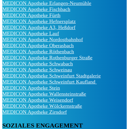
MEDICON Apotheke Erlangen-Neumühle
MEDICON Apotheke Fischbach
MEDICON Apotheke Fürth
MEDICON Apotheke Hefnersplatz
MEDICON Apotheke A3, Heßdorf
MEDICON Apotheke Lauf
MEDICON Apotheke Nordostbahnhof
MEDICON Apotheke Oberasbach
MEDICON Apotheke Röthenbach
MEDICON Apotheke Rothenburger Straße
MEDICON Apotheke Schwabach
MEDICON Apotheke Schweinau
MEDICON Apotheke Schweinfurt Stadtgalerie
MEDICON Apotheke Schweinfurt Kaufland
MEDICON Apotheke Stein
MEDICON Apotheke Wallensteinstraße
MEDICON Apotheke Weisendorf
MEDICON Apotheke Wölckernstraße
MEDICON Apotheke Zirndorf
SOZIALES ENGAGEMENT