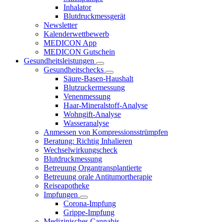
Inhalator
Blutdruckmessgerät
Newsletter
Kalenderwettbewerb
MEDICON App
MEDICON Gutschein
Gesundheitsleistungen
Gesundheitschecks
Säure-Basen-Haushalt
Blutzuckermessung
Venenmessung
Haar-Mineralstoff-Analyse
Wohngift-Analyse
Wasseranalyse
Anmessen von Kompressionsstrümpfen
Beratung: Richtig Inhalieren
Wechselwirkungscheck
Blutdruckmessung
Betreuung Organtransplantierte
Betreuung orale Antitumortherapie
Reiseapotheke
Impfungen
Corona-Impfung
Grippe-Impfung
Medizinisches Cannabis