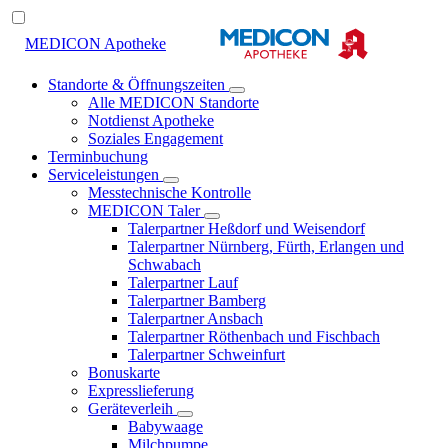
MEDICON Apotheke
Standorte & Öffnungszeiten
Alle MEDICON Standorte
Notdienst Apotheke
Soziales Engagement
Terminbuchung
Serviceleistungen
Messtechnische Kontrolle
MEDICON Taler
Talerpartner Heßdorf und Weisendorf
Talerpartner Nürnberg, Fürth, Erlangen und
Schwabach
Talerpartner Lauf
Talerpartner Bamberg
Talerpartner Ansbach
Talerpartner Röthenbach und Fischbach
Talerpartner Schweinfurt
Bonuskarte
Expresslieferung
Geräteverleih
Babywaage
Milchpumpe