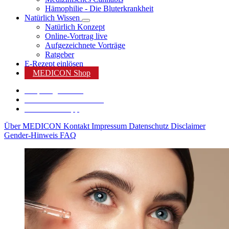
Hämophilie - Die Bluterkrankheit
Natürlich Wissen
Natürlich Konzept
Online-Vortrag live
Aufgezeichnete Vorträge
Ratgeber
E-Rezept einlösen
MEDICON Shop
Shop Angebote %
Karriere bei MEDICON
MEDICON App
Über MEDICON
Kontakt
Impressum
Datenschutz
Disclaimer
Gender-Hinweis
FAQ