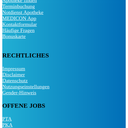
Apotheke finden
Terminbuchung
Notdienst Apotheke
MEDICON App
Kontaktformular
Häufige Fragen
Bonuskarte
RECHTLICHES
Impressum
Disclaimer
Datenschutz
Nutzungseinstellungen
Gender-Hinweis
OFFENE JOBS
PTA
PKA