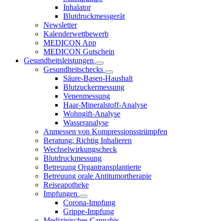
Inhalator
Blutdruckmessgerät
Newsletter
Kalenderwettbewerb
MEDICON App
MEDICON Gutschein
Gesundheitsleistungen
Gesundheitschecks
Säure-Basen-Haushalt
Blutzuckermessung
Venenmessung
Haar-Mineralstoff-Analyse
Wohngift-Analyse
Wasseranalyse
Anmessen von Kompressionsstrümpfen
Beratung: Richtig Inhalieren
Wechselwirkungscheck
Blutdruckmessung
Betreuung Organtransplantierte
Betreuung orale Antitumortherapie
Reiseapotheke
Impfungen
Corona-Impfung
Grippe-Impfung
Medizinisches Cannabis