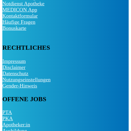
Notdienst Apotheke
MEDICON App
Kontaktformular
Häufige Fragen
Bonuskarte
RECHTLICHES
Impressum
Disclaimer
Datenschutz
Nutzungseinstellungen
Gender-Hinweis
OFFENE JOBS
PTA
PKA
Apotheker:in
Ausbildung