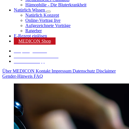
Hämophilie - Die Bluterkrankheit
Natürlich Wissen
Natürlich Konzept
Online-Vortrag live
Aufgezeichnete Vorträge
Ratgeber
E-Rezept einlösen
MEDICON Shop
Shop Angebote %
Karriere bei MEDICON
MEDICON App
Über MEDICON
Kontakt
Impressum
Datenschutz
Disclaimer
Gender-Hinweis
FAQ