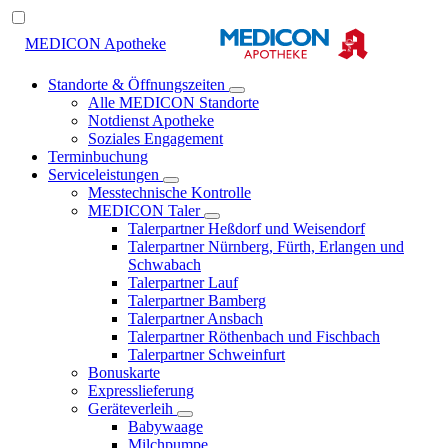
MEDICON Apotheke
Standorte & Öffnungszeiten
Alle MEDICON Standorte
Notdienst Apotheke
Soziales Engagement
Terminbuchung
Serviceleistungen
Messtechnische Kontrolle
MEDICON Taler
Talerpartner Heßdorf und Weisendorf
Talerpartner Nürnberg, Fürth, Erlangen und
Schwabach
Talerpartner Lauf
Talerpartner Bamberg
Talerpartner Ansbach
Talerpartner Röthenbach und Fischbach
Talerpartner Schweinfurt
Bonuskarte
Expresslieferung
Geräteverleih
Babywaage
Milchpumpe