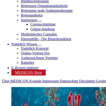
Blutdruckmessung
Betreuung Organtransplantierte
Betreuung orale Antitumortherapie
Reiseapotheke
Impfungen
Corona-Impfung
Grippe-Impfung
Medizinisches Cannabis
Hämophilie - Die Bluterkrankheit
Natürlich Wissen
Natürlich Konzept
Online-Vortrag live
Aufgezeichnete Vorträge
Ratgeber
E-Rezept einlösen
MEDICON Shop
Über MEDICON
Kontakt
Impressum
Datenschutz
Disclaimer
Gende