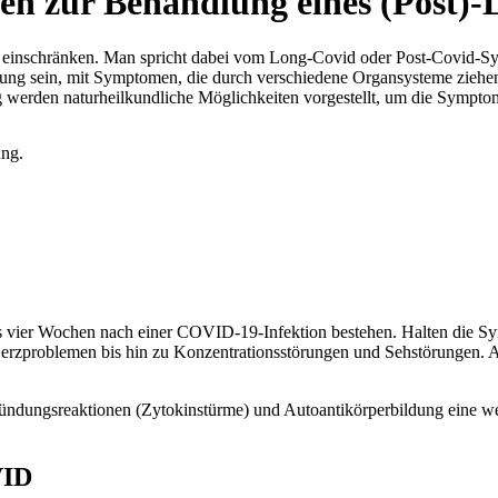
ten zur Behandlung eines (Post)
ig einschränken. Man spricht dabei vom Long-Covid oder Post-Covid
kung sein, mit Symptomen, die durch verschiedene Organsysteme ziehen 
erden naturheilkundliche Möglichkeiten vorgestellt, um die Symptome 
ung.
s vier Wochen nach einer COVID-19-Infektion bestehen. Halten die 
Herzproblemen bis hin zu Konzentrationsstörungen und Sehstörungen.
tzündungsreaktionen (Zytokinstürme) und Autoantikörperbildung eine w
VID