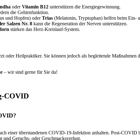
ndha
oder
Vitamin B12
unterstützen die Energiegewinnung.
dern die Gehirnfunktion.
ian und Hopfen) oder
Trias
(Melatonin, Tryptophan) helfen beim Ein- 
er Salzen Nr. 8
kann die Regeneration der Nerven unterstützen.
dorn
stärken das Herz-Kreislauf-System.
rzt oder Heilpraktiker. Sie können jedoch als begleitende Maßnahmen 
e
– wir sind gerne für Sie da!
ng-COVID
COVID?
ach einer überstandenen COVID-19-Infektion anhalten. Post-COVID b
t und Geruchs- oder Geschmacksverlust.