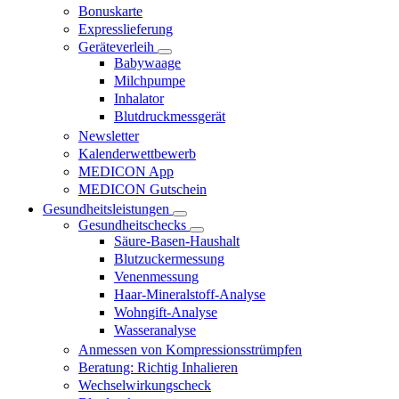
Bonuskarte
Expresslieferung
Geräteverleih
Babywaage
Milchpumpe
Inhalator
Blutdruckmessgerät
Newsletter
Kalenderwettbewerb
MEDICON App
MEDICON Gutschein
Gesundheitsleistungen
Gesundheitschecks
Säure-Basen-Haushalt
Blutzuckermessung
Venenmessung
Haar-Mineralstoff-Analyse
Wohngift-Analyse
Wasseranalyse
Anmessen von Kompressionsstrümpfen
Beratung: Richtig Inhalieren
Wechselwirkungscheck