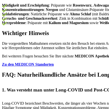
Müdigkeit und Erschöpfung
: Präparate wie
Rosenwurz
,
Ashwaga
Konzentrationsstörungen
:
Nergon
und Glutaminsäure-Präparate för
Schlafstörungen
: Natürliche Präparate wie
Aluna Schlaf
(mit Baldr
Geruchs- und Geschmacksverlust
: Zink in Kombination mit
Schüßl
Herzprobleme
: Präparate mit
Kalium und Magnesium
sowie
Weiß
Wichtiger Hinweis
Die vorgestellten Maßnahmen ersetzen nicht den Besuch bei einem A
wie Herzproblemen oder Atemnot sollten Sie ärztlichen Rat einholen.
Bei weiteren Fragen besuchen Sie Ihre nächste
MEDICON Apothek
Zu den MEDICON Standorten
FAQ: Naturheilkundliche Ansätze bei Lo
1. Was versteht man unter Long-COVID und Post-
Long-COVID bezeichnet Beschwerden, die länger als vier Wochen n
Häufige Symptome sind Müdigkeit, Konzentrationsprobleme, Atemno