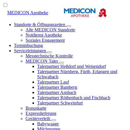
MEDICON Apotheke
Standorte & Öffnungszeiten
Alle MEDICON Standorte
Notdienst Apotheke
Soziales Engagement
Terminbuchung
Serviceleistungen
Messtechnische Kontrolle
MEDICON Taler
Talerpartner Heßdorf und Weisendorf
Talerpartner Nürnberg, Fürth, Erlangen und
Schwabach
Talerpartner Lauf
Talerpartner Bamberg
Talerpartner Ansbach
Talerpartner Röthenbach und Fischbach
Talerpartner Schweinfurt
Bonuskarte
Expresslieferung
Geräteverleih
Babywaage
Milchpumpe