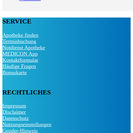
SERVICE
Apotheke finden
Terminbuchung
Notdienst Apotheke
MEDICON App
Kontaktformular
Häufige Fragen
Bonuskarte
RECHTLICHES
Impressum
Disclaimer
Datenschutz
Nutzungseinstellungen
Gender-Hinweis