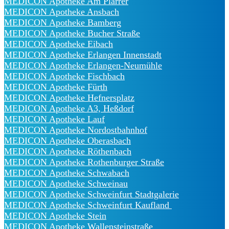
MEDICON Apotheke Am Plärrer
MEDICON Apotheke Ansbach
MEDICON Apotheke Bamberg
MEDICON Apotheke Bucher Straße
MEDICON Apotheke Eibach
MEDICON Apotheke Erlangen Innenstadt
MEDICON Apotheke Erlangen-Neumühle
MEDICON Apotheke Fischbach
MEDICON Apotheke Fürth
MEDICON Apotheke Hefnersplatz
MEDICON Apotheke A3, Heßdorf
MEDICON Apotheke Lauf
MEDICON Apotheke Nordostbahnhof
MEDICON Apotheke Oberasbach
MEDICON Apotheke Röthenbach
MEDICON Apotheke Rothenburger Straße
MEDICON Apotheke Schwabach
MEDICON Apotheke Schweinau
MEDICON Apotheke Schweinfurt Stadtgalerie
MEDICON Apotheke Schweinfurt Kaufland
MEDICON Apotheke Stein
MEDICON Apotheke Wallensteinstraße