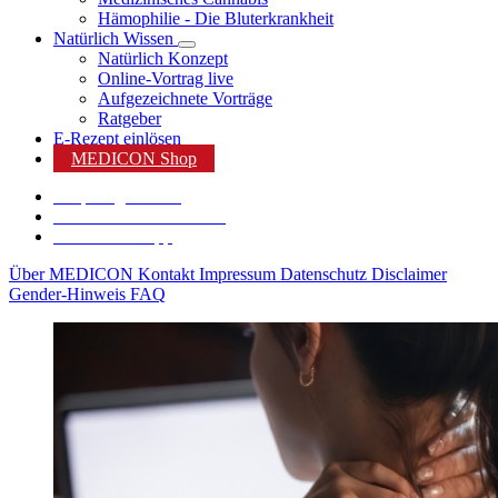
Hämophilie - Die Bluterkrankheit
Natürlich Wissen
Natürlich Konzept
Online-Vortrag live
Aufgezeichnete Vorträge
Ratgeber
E-Rezept einlösen
MEDICON Shop
Shop Angebote %
Karriere bei MEDICON
MEDICON App
Über MEDICON
Kontakt
Impressum
Datenschutz
Disclaimer
Gender-Hinweis
FAQ