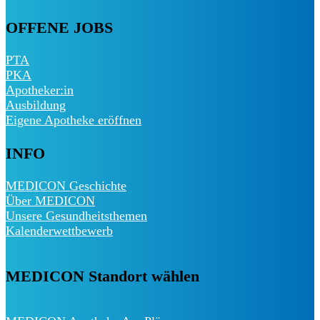
OFFENE JOBS
PTA
PKA
Apotheker:in
Ausbildung
Eigene Apotheke eröffnen
INFO
MEDICON Geschichte
Über MEDICON
Unsere Gesundheitsthemen
Kalenderwettbewerb
MEDICON Standort wählen