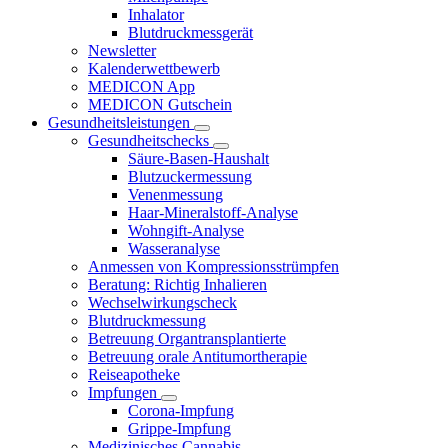
Inhalator
Blutdruckmessgerät
Newsletter
Kalenderwettbewerb
MEDICON App
MEDICON Gutschein
Gesundheitsleistungen
Gesundheitschecks
Säure-Basen-Haushalt
Blutzuckermessung
Venenmessung
Haar-Mineralstoff-Analyse
Wohngift-Analyse
Wasseranalyse
Anmessen von Kompressionsstrümpfen
Beratung: Richtig Inhalieren
Wechselwirkungscheck
Blutdruckmessung
Betreuung Organtransplantierte
Betreuung orale Antitumortherapie
Reiseapotheke
Impfungen
Corona-Impfung
Grippe-Impfung
Medizinisches Cannabis